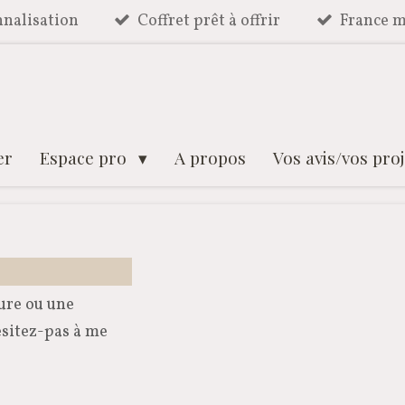
nalisation
Coffret prêt à offrir
France m
er
Espace pro
A propos
Vos avis/vos proj
ure ou une
sitez-pas à me