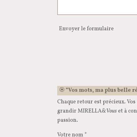
Envoyer le formulaire
🏵️
“Vos mots, ma plus belle 
Chaque retour est précieux. Vos 
grandir MIRELLA&
Vous
et à con
passion.
Votre nom *