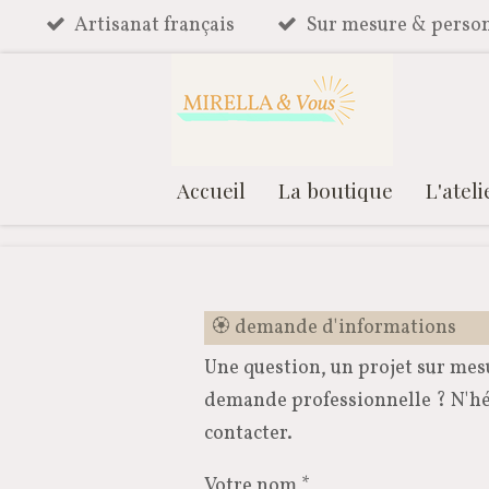
Artisanat français
Sur mesure & person
Passer
au
contenu
principal
Accueil
La boutique
L'ateli
🏵️ demande d'informations
Une question, un projet sur mes
demande professionnelle ? N'hé
contacter.
Votre nom *