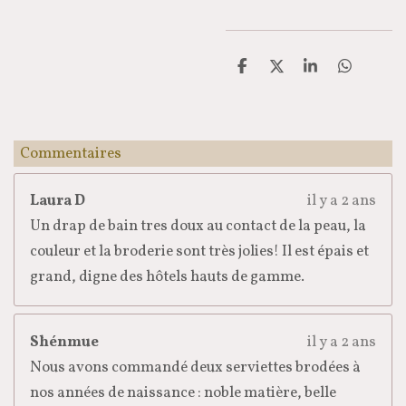
P
P
P
P
a
a
a
a
r
r
r
r
t
t
t
t
a
a
a
a
g
g
g
g
Commentaires
e
e
e
e
r
r
r
r
Laura D
il y a 2 ans
Un drap de bain tres doux au contact de la peau, la
couleur et la broderie sont très jolies! Il est épais et
grand, digne des hôtels hauts de gamme.
Shénmue
il y a 2 ans
Nous avons commandé deux serviettes brodées à
nos années de naissance : noble matière, belle