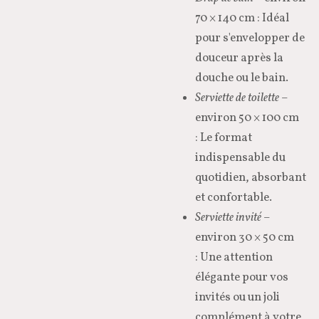
70 × 140 cm : Idéal
pour s'envelopper de
douceur après la
douche ou le bain.
Serviette de toilette
–
environ 50 × 100 cm
: Le format
indispensable du
quotidien, absorbant
et confortable.
Serviette invité
–
environ 30 × 50 cm
: Une attention
élégante pour vos
invités ou un joli
complément à votre