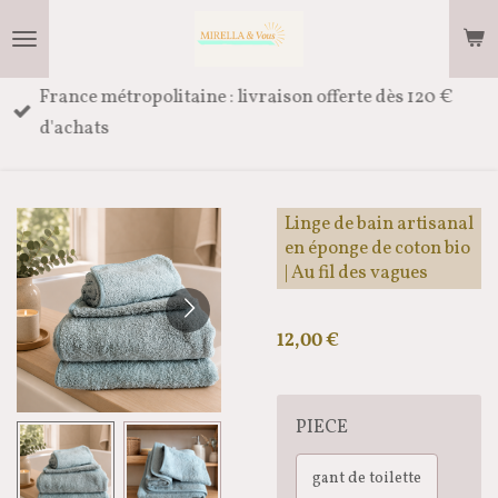
Passer
au
contenu
France métropolitaine : livraison offerte dès 120 €
principal
d'achats
Linge de bain artisanal
en éponge de coton bio
| Au fil des vagues
12,00 €
PIECE
gant de toilette