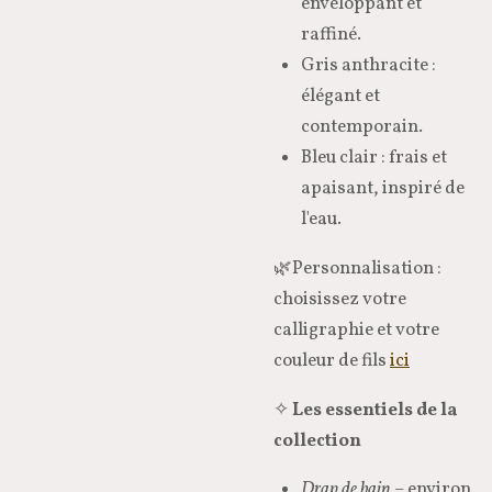
enveloppant et
raffiné.
Gris anthracite :
élégant et
contemporain.
Bleu clair : frais et
apaisant, inspiré de
l'eau.
🌿Personnalisation :
choisissez votre
calligraphie et votre
couleur de fils
ici
✧
Les essentiels de la
collection
Drap de bain
– environ