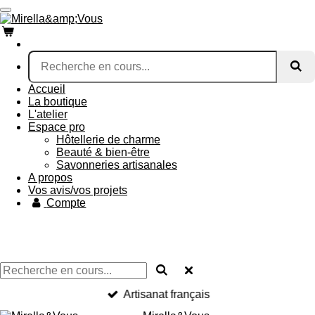
Passer
au
contenu
principal
Accueil
La boutique
L'atelier
Espace pro
Hôtellerie de charme
Beauté & bien-être
Savonneries artisanales
A propos
Vos avis/vos projets
Compte
Artisanat français