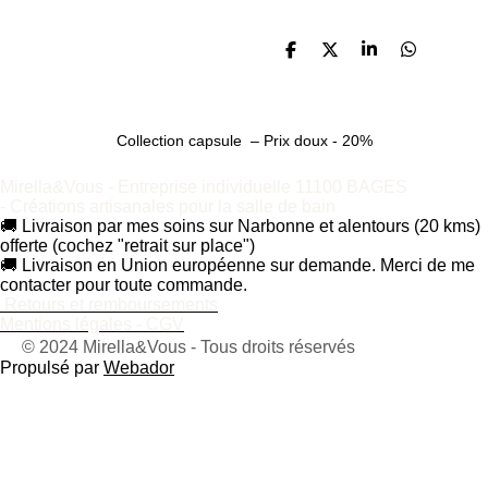
P
P
P
P
a
a
a
a
r
r
r
r
t
t
t
t
a
a
a
a
Collection capsule – Prix doux - 20%
g
g
g
g
e
e
e
e
r
r
r
r
Mirella&Vous - Entreprise individuelle 11100 BAGES
-
Créations artisanales pour la salle de bain
🚚 Livraison par mes soins sur Narbonne et alentours (20 kms)
offerte (cochez "retrait sur place")
🚚 Livraison en Union européenne sur demande. Merci de me
contacter pour toute commande.
Retours et remboursements
Mentions légales - CGV
© 2024 Mirella&Vous - Tous droits réservés
Propulsé par
Webador