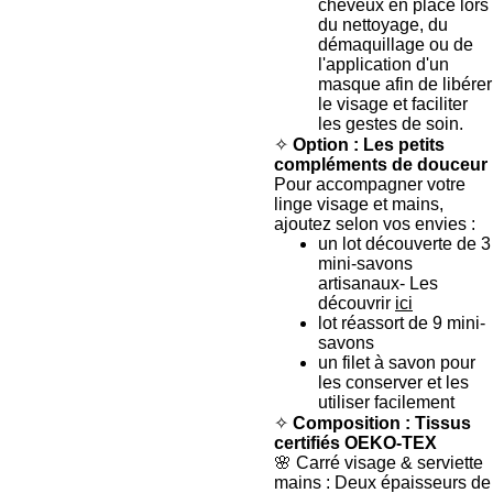
cheveux en place lors
du nettoyage, du
démaquillage ou de
l'application d'un
masque afin de libérer
le visage et faciliter
les gestes de soin.
✧
Option : Les petits
compléments de douceur
Pour accompagner votre
linge visage et mains,
ajoutez selon vos envies :
un lot découverte de 3
mini-savons
artisanaux- Les
découvrir
ici
lot réassort de 9 mini-
savons
un filet à savon pour
les conserver et les
utiliser facilement
✧
Composition : Tissus
certifiés OEKO-TEX
🌸 Carré visage & serviette
mains : Deux épaisseurs de