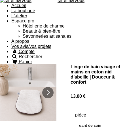
Mirella&Vous
Accueil
La boutique
L'atelier
Espace pro
Hôtellerie de charme
Beauté & bien-être
Savonneries artisanales
A propos
Vos avis/vos projets
Compte
Rechercher
Panier
Linge de bain visage et
mains en coton nid
d’abeille | Douceur &
confort
13,00 €
pièce
gant de soin